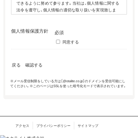
できるように努めて参ります。当社は、個人情報に関する
法令を遵守し、個人情報の適切な取り扱いを実現致しま
す。
1. 個人情報の取得
当社は、偽りその他不正の手段によらず適正に個人情報を
個人情報保護方針
必須
取得致します。
同意する
2. 個人情報の利用
当社は、個人情報を以下の利用目的の達成の為、必要な範
囲に於いて、利用致します。
以下の定めにない目的で個人
情報を利用する場合、あらかじめ本人の同意を得た上で行
戻る
ないます。
お見積のご依頼・ご相談に対する回答及び資料送付
※メール受信制限をしている方は［@otalite.co.jp］のドメインを受信可能にし
てください。
※このページはSSLを使った暗号化モードで表示されています。
ご注文いただいた商品の発送
各種商品に関する情報提供
3. 個人情報の安全管理
当社は、取り扱う個人情報の漏洩、滅失またはき損の防止、
その他の個人情報の安全管理のために必要かつ適切な措
置を講じます。
アクセス
プライバシーポリシー
サイトマップ
4. 個人情報の委託
当社は、個人情報の取り扱いの全部または一部を第三者に